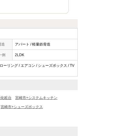
構造
アパート / 軽量鉄骨造
一例
2LDK
ローリング / エアコン / シューズボックス / TV
面化粧台
宮崎市+システムキッチン
宮崎市+シューズボックス