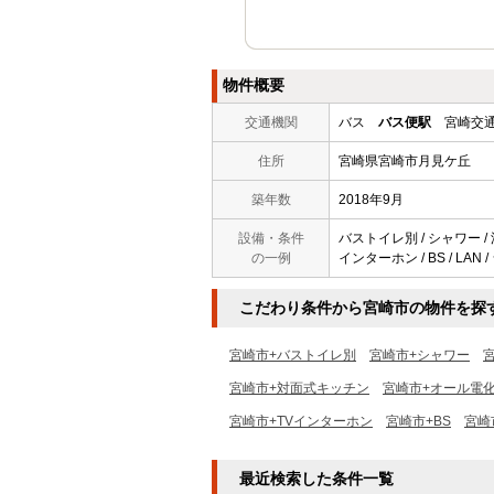
物件概要
交通機関
バス
バス便駅
宮崎交通
住所
宮崎県宮崎市月見ケ丘
築年数
2018年9月
設備・条件
バストイレ別 / シャワー / 
の一例
インターホン / BS / LA
こだわり条件から宮崎市の物件を探
宮崎市+バストイレ別
宮崎市+シャワー
宮崎市+対面式キッチン
宮崎市+オール電
宮崎市+TVインターホン
宮崎市+BS
宮崎
最近検索した条件一覧