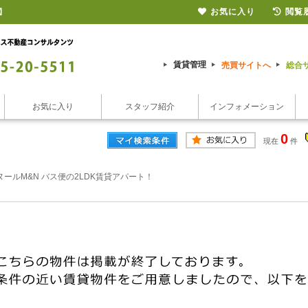
お気に入り
閲覧
】
賃貸管理
売買サイトへ
総合
お気に入り
スタッフ紹介
インフォメーション
0
現在
件
ヌールM&N バス便の2LDK賃貸アパート！