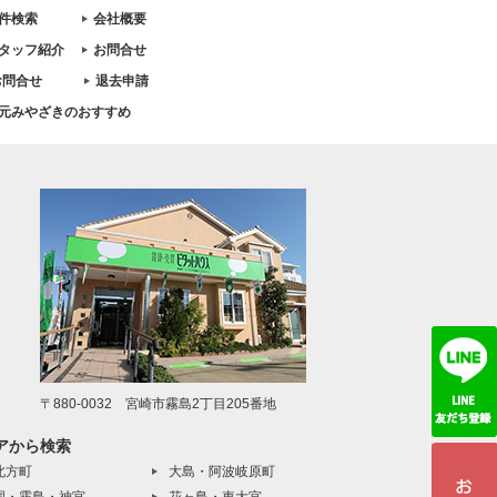
件検索
会社概要
タッフ紹介
お問合せ
お問合せ
退去申請
元みやざきのおすすめ
〒880-0032 宮崎市霧島2丁目205番地
アから検索
北方町
大島・阿波岐原町