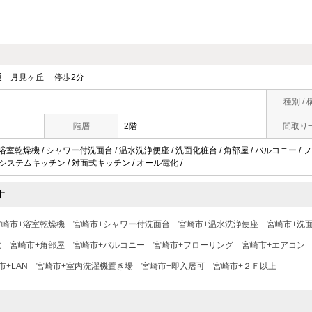
 月見ヶ丘 停歩2分
種別 / 
階層
2階
間取り
浴室乾燥機 / シャワー付洗面台 / 温水洗浄便座 / 洗面化粧台 / 角部屋 / バルコニー / フ
N / システムキッチン / 対面式キッチン / オール電化 /
す
宮崎市+浴室乾燥機
宮崎市+シャワー付洗面台
宮崎市+温水洗浄便座
宮崎市+洗
化
宮崎市+角部屋
宮崎市+バルコニー
宮崎市+フローリング
宮崎市+エアコン
市+LAN
宮崎市+室内洗濯機置き場
宮崎市+即入居可
宮崎市+２Ｆ以上