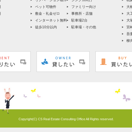
円
リノベーション物件
シングル向け
祇
円
ペット可物件
ファミリー向け
大
円
敷金・礼金ゼロ
事務所・店舗
大
インターネット無料
駐車場2台
大
徒歩10分以内
駐車場・その他
宮
吾
柳
Copyright(C) CS Real Estate Consulting Office All Rights reserved.