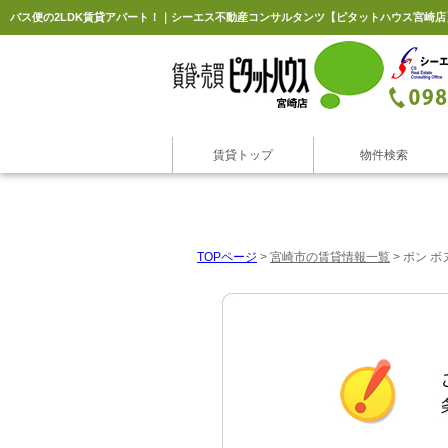
バス便の2LDK賃貸アパート！｜シーエス不動産コンサルタンツ【ピタットハウス宮崎店
賃貸トップ
物件検索
TOPページ
>
宮崎市の賃貸情報一覧
>
ボン ボ