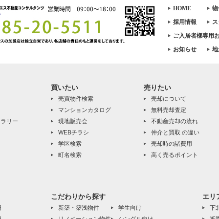
HOME
物
採用情報
ス
ご入居者様専用
お知らせ
地
買いたい
売りたい
売買物件検索
売却について
マンションカタログ
無料売却査定
ャラリー
現地販売会
不動産売却の流れ
WEBチラシ
仲介と買取 の違い
学区検索
売却時の諸費用
町名検索
高く売るポイント
こだわりから探す
エリ
円
新築・築浅物件
学生向け
下