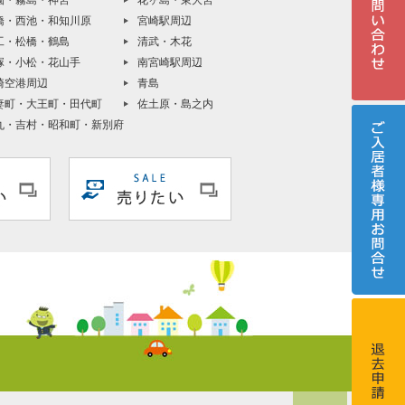
園・霧島・神宮
花ヶ島・東大宮
橋・西池・和知川原
宮崎駅周辺
工・松橋・鶴島
清武・木花
塚・小松・花山手
南宮崎駅周辺
崎空港周辺
青島
妻町・大王町・田代町
佐土原・島之内
丸・吉村・昭和町・新別府