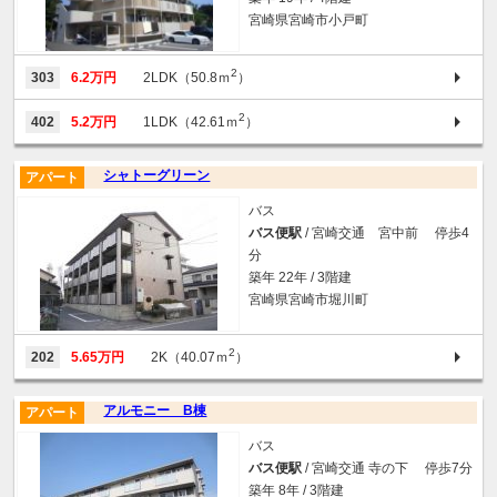
宮崎県宮崎市小戸町
2
303
6.2万円
2LDK（50.8ｍ
）
2
402
5.2万円
1LDK（42.61ｍ
）
シャトーグリーン
アパート
バス
バス便駅
/ 宮崎交通 宮中前 停歩4
分
築年 22年 / 3階建
宮崎県宮崎市堀川町
2
202
5.65万円
2K（40.07ｍ
）
アルモニー B棟
アパート
バス
バス便駅
/ 宮崎交通 寺の下 停歩7分
築年 8年 / 3階建