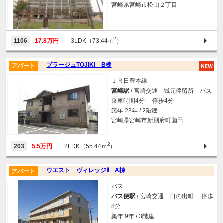
宮崎県宮崎市松山２丁目
2
1106
17.8万円
3LDK（73.44ｍ
）
プラージュTOJIKI B棟
アパート
ＪＲ日豊本線
宮崎駅
/ 宮崎交通 城元停留所 バス
乗車時間4分 停歩4分
築年 23年 / 2階建
宮崎県宮崎市新別府町薗田
2
203
5.5万円
2LDK（55.44ｍ
）
ウエスト ヴィレッジⅡ A棟
アパート
バス
バス便駅
/ 宮崎交通 日の出町 停歩
8分
築年 9年 / 3階建