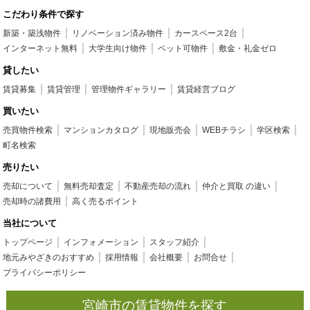
こだわり条件で探す
新築・築浅物件
リノベーション済み物件
カースペース2台
インターネット無料
大学生向け物件
ペット可物件
敷金・礼金ゼロ
貸したい
賃貸募集
賃貸管理
管理物件ギャラリー
賃貸経営ブログ
買いたい
売買物件検索
マンションカタログ
現地販売会
WEBチラシ
学区検索
町名検索
売りたい
売却について
無料売却査定
不動産売却の流れ
仲介と買取 の違い
売却時の諸費用
高く売るポイント
当社について
トップページ
インフォメーション
スタッフ紹介
地元みやざきのおすすめ
採用情報
会社概要
お問合せ
プライバシーポリシー
宮崎市の賃貸物件を探す