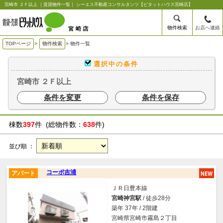
宮崎市 ２Ｆ以上 ｜賃貸物件一覧｜ シーエス不動産コンサルタンツ【ピタットハウス宮崎店】
物件検索
お店へ連絡
TOPページ
>
物件検索
>
物件一覧
選択中の条件
宮崎市 ２Ｆ以上
条件を変更
条件を保存
棟数
397
件 (総物件数：
638
件)
並び順 ：
コーポ吉浦
アパート
ＪＲ日豊本線
宮崎神宮駅
/ 徒歩28分
築年 37年 / 2階建
宮崎県宮崎市霧島２丁目