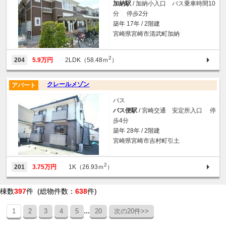
加納駅
/ 加納小入口 バス乗車時間10
分 停歩2分
築年 17年 / 2階建
宮崎県宮崎市清武町加納
2
204
5.9万円
2LDK（58.48ｍ
）
クレールメゾン
アパート
バス
バス便駅
/ 宮崎交通 安定所入口 停
歩4分
築年 28年 / 2階建
宮崎県宮崎市吉村町引土
2
201
3.75万円
1K（26.93ｍ
）
棟数
397
件 (総物件数：
638
件)
...
1
2
3
4
5
20
次の20件>>