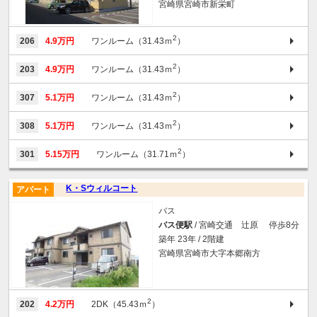
宮崎県宮崎市新栄町
2
206
4.9万円
ワンルーム（31.43ｍ
）
2
203
4.9万円
ワンルーム（31.43ｍ
）
2
307
5.1万円
ワンルーム（31.43ｍ
）
2
308
5.1万円
ワンルーム（31.43ｍ
）
2
301
5.15万円
ワンルーム（31.71ｍ
）
K・Sウィルコート
アパート
バス
バス便駅
/ 宮崎交通 辻原 停歩8分
築年 23年 / 2階建
宮崎県宮崎市大字本郷南方
2
202
4.2万円
2DK（45.43ｍ
）