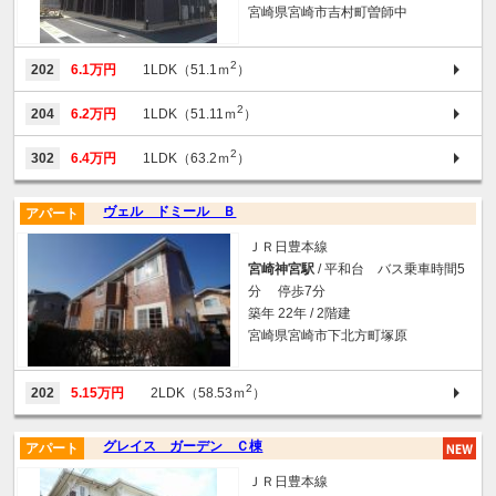
宮崎県宮崎市吉村町曽師中
2
202
6.1万円
1LDK（51.1ｍ
）
2
204
6.2万円
1LDK（51.11ｍ
）
2
302
6.4万円
1LDK（63.2ｍ
）
ヴェル ドミール Ｂ
アパート
ＪＲ日豊本線
宮崎神宮駅
/ 平和台 バス乗車時間5
分 停歩7分
築年 22年 / 2階建
宮崎県宮崎市下北方町塚原
2
202
5.15万円
2LDK（58.53ｍ
）
グレイス ガーデン Ｃ棟
アパート
ＪＲ日豊本線