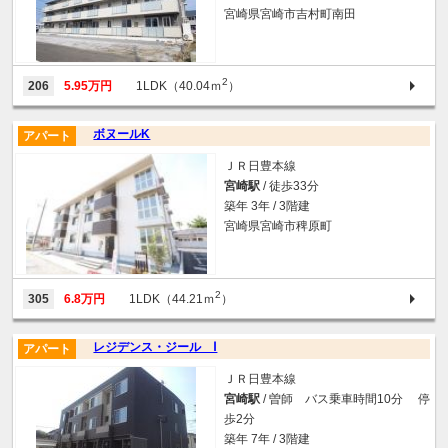
宮崎県宮崎市吉村町南田
2
206
5.95万円
1LDK（40.04ｍ
）
ボヌールK
アパート
ＪＲ日豊本線
宮崎駅
/ 徒歩33分
築年 3年 / 3階建
宮崎県宮崎市稗原町
2
305
6.8万円
1LDK（44.21ｍ
）
レジデンス・ジール Ⅰ
アパート
ＪＲ日豊本線
宮崎駅
/ 曽師 バス乗車時間10分 停
歩2分
築年 7年 / 3階建