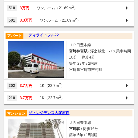
2
510
3万円
ワンルーム（21.69ｍ
）
2
501
3.3万円
ワンルーム（21.69ｍ
）
ディライトフル22
アパート
ＪＲ日豊本線
宮崎神宮駅
/ 浮之城北 バス乗車時間
10分 停歩4分
築年 23年 / 2階建
宮崎県宮崎市吉村町
2
202
3.7万円
1K（22.7ｍ
）
2
210
3.7万円
1K（22.7ｍ
）
ザ・レジデンス大淀河畔
マンション
ＪＲ日豊本線
宮崎駅
/ 徒歩16分
築年 5年 / 15階建