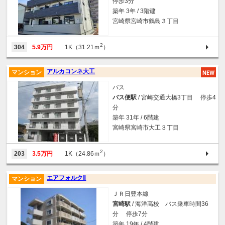
停歩3分
築年 3年 / 3階建
宮崎県宮崎市鶴島３丁目
2
304
5.9万円
1K（31.21ｍ
）
アルカコンネ大工
マンション
バス
バス便駅
/ 宮崎交通大橋3丁目 停歩4
分
築年 31年 / 6階建
宮崎県宮崎市大工３丁目
2
203
3.5万円
1K（24.86ｍ
）
エアフォルクⅡ
マンション
ＪＲ日豊本線
宮崎駅
/ 海洋高校 バス乗車時間36
分 停歩7分
築年 19年 / 4階建