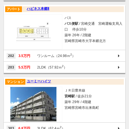
ハピネス本郷Ⅱ
アパート
バス
バス便駅
/ 宮崎交通 宮崎運輸支局入
口 停歩10分
築年 26年 / 2階建
宮崎県宮崎市大字本郷北方
2
202
3.5万円
ワンルーム（24.98ｍ
）
2
203
5.5万円
2LDK（57.92ｍ
）
ユーミーハイツ
マンション
ＪＲ日豊本線
宮崎駅
/ 徒歩21分
築年 29年 / 4階建
宮崎県宮崎市出来島町
2
303
6.8万円
3LDK（62.4ｍ
）