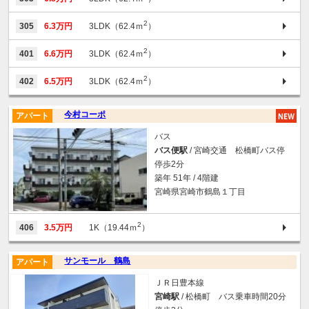
2
305
6.3万円
3LDK（62.4ｍ
）
2
401
6.6万円
3LDK（62.4ｍ
）
2
402
6.5万円
3LDK（62.4ｍ
）
今村コーポ
アパート
バス
バス便駅
/ 宮崎交通 松橋町バス停
停歩2分
築年 51年 / 4階建
宮崎県宮崎市鶴島１丁目
2
406
3.5万円
1K（19.44ｍ
）
サンモール 鶴島
アパート
ＪＲ日豊本線
宮崎駅
/ 松橋町 バス乗車時間20分