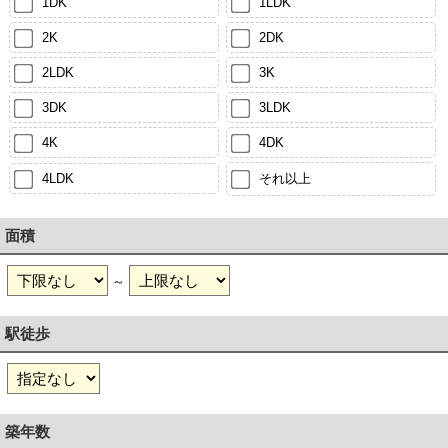
1DK
1LDK
2K
2DK
2LDK
3K
3DK
3LDK
4K
4DK
4LDK
それ以上
面積
～
駅徒歩
築年数