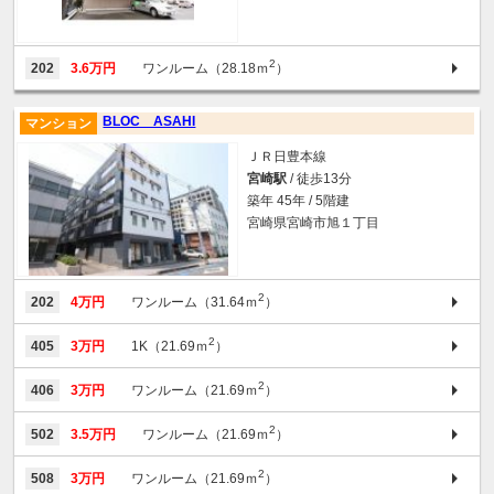
2
202
3.6万円
ワンルーム（28.18ｍ
）
BLOC ASAHI
マンション
ＪＲ日豊本線
宮崎駅
/ 徒歩13分
築年 45年 / 5階建
宮崎県宮崎市旭１丁目
2
202
4万円
ワンルーム（31.64ｍ
）
2
405
3万円
1K（21.69ｍ
）
2
406
3万円
ワンルーム（21.69ｍ
）
2
502
3.5万円
ワンルーム（21.69ｍ
）
2
508
3万円
ワンルーム（21.69ｍ
）