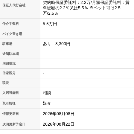
契約時保証委託料：2.2万/月額保証委託料：賃
保証人代行会社
料総額の2.2％又は5.5％ ※ペット可は2.5
万/2.5％
5.5万円
仲介手数料
バイク置き場
あり 3,300円
駐車場
近隣駐車場
周辺環境
-
借家区分
現況
相談
入居可能日
媒介
取引態様
2026年08月08日
情報更新日
2026年08月22日
次回更新予定日