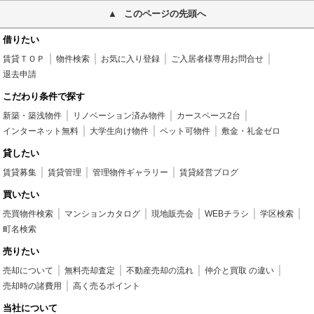
このページの先頭へ
借りたい
賃貸ＴＯＰ
物件検索
お気に入り登録
ご入居者様専用お問合せ
退去申請
こだわり条件で探す
新築・築浅物件
リノベーション済み物件
カースペース2台
インターネット無料
大学生向け物件
ペット可物件
敷金・礼金ゼロ
貸したい
賃貸募集
賃貸管理
管理物件ギャラリー
賃貸経営ブログ
買いたい
売買物件検索
マンションカタログ
現地販売会
WEBチラシ
学区検索
町名検索
売りたい
売却について
無料売却査定
不動産売却の流れ
仲介と買取 の違い
売却時の諸費用
高く売るポイント
当社について