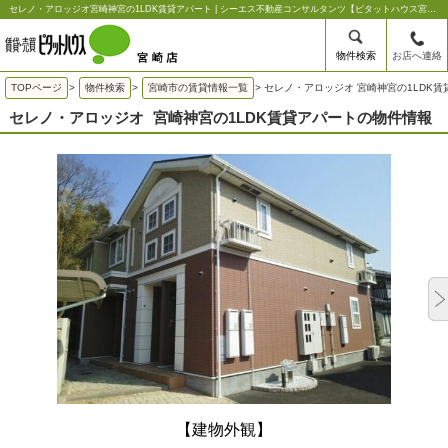
セレノ・アロッジオ宮崎神宮の1LDK賃貸アパート | シーエス不動産コンサルタンツ【ピタットハウス宮崎店】
物件検索
お店へ連絡
TOPページ
>
物件検索
>
宮崎市の賃貸情報一覧
>
セレノ・アロッジオ 宮崎神宮の1LDK賃
セレノ・アロッジオ
宮崎神宮の1LDK賃貸アパートの物件情報
【建物外観】