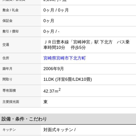
0ヶ月 / 0ヶ月
敷金 / 礼金
0ヶ月
保証金
0ヶ月 / -
敷引 / 償却
ＪＲ日豊本線「宮崎神宮」駅 下北方 バス乗
交通
車時間10分 停歩5分
宮崎県宮崎市下北方町
住所
2006年9月
築年月
1LDK (洋室6畳/LDK10畳)
間取り
2
42.37ｍ
専有面積
東
主要採光面
設備・条件・こだわり
対面式キッチン /
キッチン