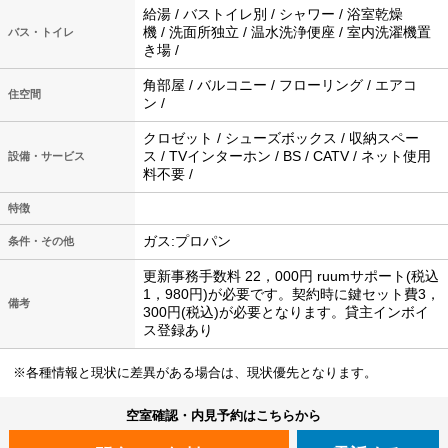
給湯 / バストイレ別 / シャワー / 浴室乾燥
機 / 洗面所独立 / 温水洗浄便座 / 室内洗濯機置
バス・トイレ
き場 /
角部屋 / バルコニー / フローリング / エアコ
住空間
ン /
クロゼット / シューズボックス / 収納スペー
ス / TVインターホン / BS / CATV / ネット使用
設備・サービス
料不要 /
特徴
ガス:プロパン
条件・その他
更新事務手数料 22，000円 ruumサポート(税込
1，980円)が必要です。契約時に鍵セット費3，
備考
300円(税込)が必要となります。貸主インボイ
ス登録あり
※各種情報と現状に差異がある場合は、現状優先となります。
空室確認・内見予約はこちらから