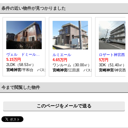
条件の近い物件が見つかりました
ヴェル ドミール Ｂ
ルミエール
ロザート神宮西
5.15万円
4.65万円
5万円
2LDK（58.53㎡）
ワンルーム（30.00㎡）
3DK（51.40㎡）
宮崎神宮
/平和台 バス乗車時間5分 停歩7分
宮崎神宮
/江田原 バス乗車時間15分 停歩
宮崎神宮
/神宮西
今まで閲覧した物件
このページをメールで送る