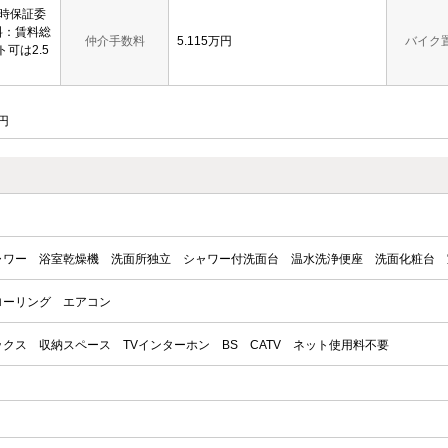
約時保証委
料：賃料総
仲介手数料
5.115万円
バイク
ト可は2.5
円
ャワー
浴室乾燥機
洗面所独立
シャワー付洗面台
温水洗浄便座
洗面化粧台
ローリング
エアコン
ックス
収納スペース
TVインターホン
BS
CATV
ネット使用料不要