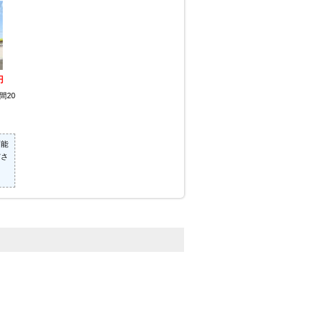
円
間20
可能
ださ