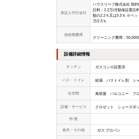
ハウスリーブ株式会社 契
託料：2.2万/月額保証委託
保証人代行会社
額の2.2％又は5.5％ ※ペッ
万/2.5％
他初期費用
クリーニング費用：50,000
設備詳細情報
キッチン
ガスコンロ設置済
バス・トイレ
給湯
バストイレ別
シ
住空間
角部屋
バルコニー
フ
設備・サービス
クロゼット
シューズボ
特 徴
条件・その他
ガス:プロパン