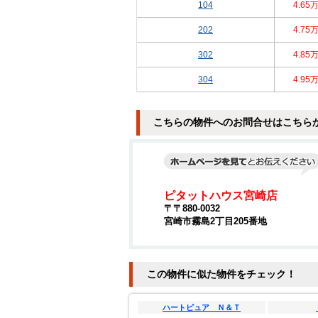
104
4.65
202
4.75
302
4.85
304
4.95
こちらの物件へのお問合せはこちら
ピタットハウス宮崎店
〒〒880-0032
宮崎市霧島2丁目205番地
この物件に似た物件をチェック！
ハートピュア Ｎ＆Ｔ