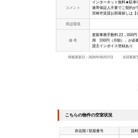
インターネット無料★駐車
コメント
連帯保証人不要でご契約が
宮崎市賃貸お部屋探しは【
周辺環境
更新事務手数料 22，00
備 考
用 330円（月額）」が必要
貸主インボイス登録あり
情報更新日：2026年08月07日
次回更新予
こちらの物件の空室状況
所在階 / 部屋番号
賃