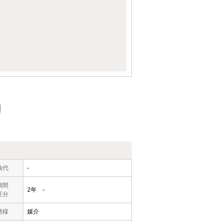
換代
-
期間
2年 -
区分
態様
媒介