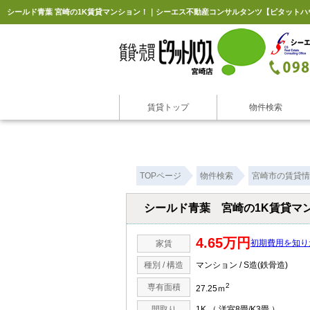
シールド青葉 宮崎の1K賃貸マンション！｜シーエス不動産コンサルタンツ【ピタットハ
賃貸トップ
物件検索
TOPページ
物件検索
宮崎市の賃貸情
シールド青葉 宮崎の1K賃貸マ
4.65万円
初期費用を知り
家賃
種別 / 構造
マンション / S造(鉄骨造)
2
専有面積
27.25ｍ
間取り
1K （ 洋室8畳/K3畳 ）