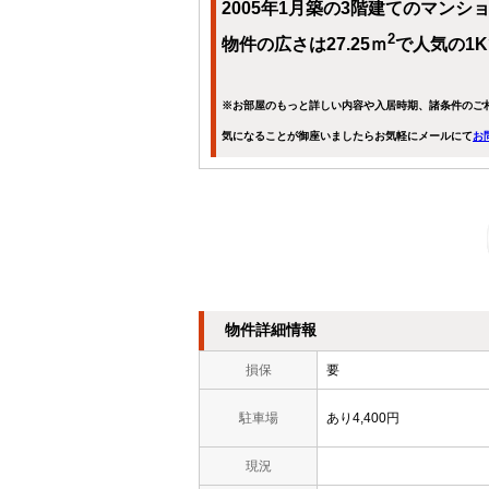
2005年1月築の3階建てのマン
2
物件の広さは27.25ｍ
で人気の1
※お部屋のもっと詳しい内容や入居時期、諸条件のご
気になることが御座いましたらお気軽にメールにて
お
物件詳細情報
損保
要
駐車場
あり4,400円
現況