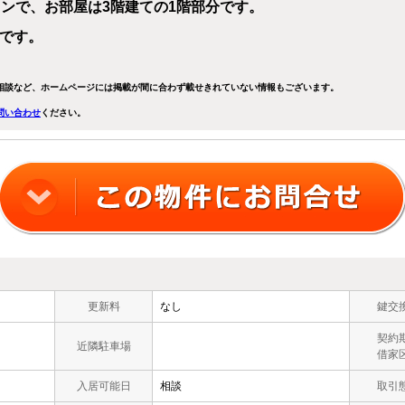
ションで、お部屋は3階建ての1階部分です。
Kです。
相談など、ホームページには掲載が間に合わず載せきれていない情報もございます。
問い合わせ
ください。
更新料
なし
鍵交
契約
近隣駐車場
借家
入居可能日
相談
取引