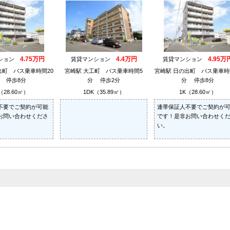
4.75万円
4.4万円
4.95万
ンション
賃貸マンション
賃貸マンション
出町 バス乗車時間20
宮崎駅 大工町 バス乗車時間5
宮崎駅 日の出町 バス乗車時
 停歩8分
分 停歩2分
分 停歩8分
（28.60㎡）
1DK（35.89㎡）
1K（28.60㎡）
不要でご契約が可能
連帯保証人不要でご契約が
お問い合わせくださ
です！是非お問い合わせく
い。