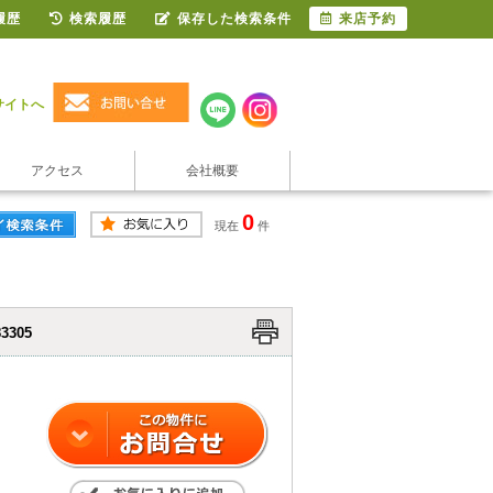
履歴
検索履歴
保存した検索条件
来店予約
サイトへ
アクセス
会社概要
0
現在
件
3305