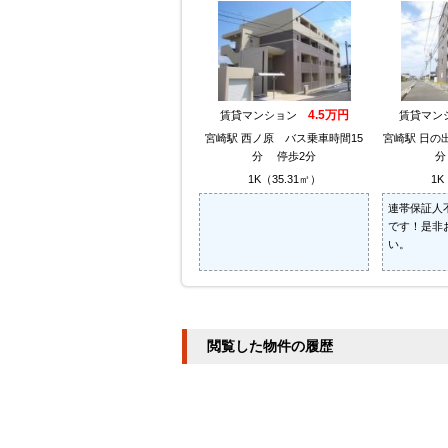
4.5万円
賃貸マンション
賃貸マ
宮崎駅 西ノ原 バス乗車時間15
宮崎駅 日の
分 停歩2分
分
1K（35.31㎡）
1K
連帯保証人
です！是非
い。
閲覧した物件の履歴