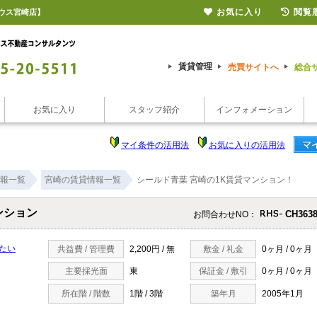
お気に入り
閲覧
ウス宮崎店】
賃貸管理
売買サイトへ
総合
お気に入り
スタッフ紹介
インフォメーション
マイ条件の活用法
お気に入りの活用法
報一覧
宮崎の賃貸情報一覧
シールド青葉 宮崎の1K賃貸マンション！
ンション
CH3638
お問合わせNO：
たい
共益費 / 管理費
2,200円 / 無
敷金 / 礼金
0ヶ月 / 0ヶ月
主要採光面
東
保証金 / 敷引
0ヶ月 / 0ヶ月
所在階 / 階数
1階 / 3階
築年月
2005年1月