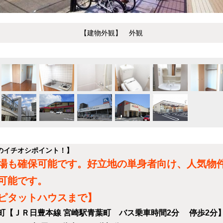
【建物外観】 外観
のイチオシポイント！】
場も確保可能です。好立地の単身者向け、人気物
可能です。
ピタットハウスまで】
町【ＪＲ日豊本線 宮崎駅青葉町 バス乗車時間2分 停歩2分