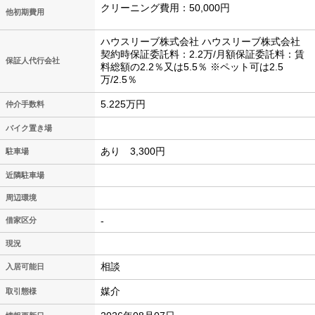
クリーニング費用：50,000円
他初期費用
ハウスリーブ株式会社 ハウスリーブ株式会社
契約時保証委託料：2.2万/月額保証委託料：賃
保証人代行会社
料総額の2.2％又は5.5％ ※ペット可は2.5
万/2.5％
5.225万円
仲介手数料
バイク置き場
あり 3,300円
駐車場
近隣駐車場
周辺環境
-
借家区分
現況
相談
入居可能日
媒介
取引態様