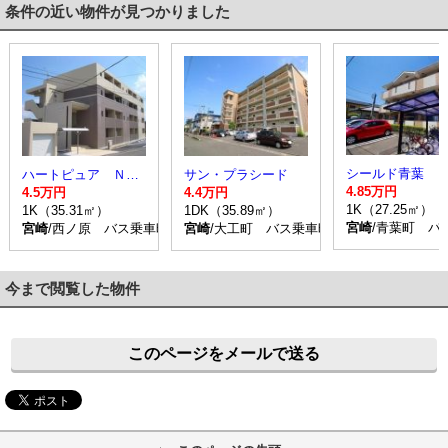
条件の近い物件が見つかりました
シールド青葉
ハートピュア Ｎ＆Ｔ
サン・プラシード
4.85万円
4.5万円
4.4万円
1K（27.25㎡）
1K（35.31㎡）
1DK（35.89㎡）
宮崎
/青葉町 バ
宮崎
/西ノ原 バス乗車時間15分 停歩2分
宮崎
/大工町 バス乗車時間5分 停歩2分
今まで閲覧した物件
このページをメールで送る