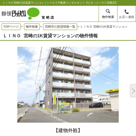
ＬＩＮＯ宮崎の1K賃貸マンション | シーエス不動産コンサルタンツ【ピタットハウス宮崎店】
物件検索
お店へ連絡
TOPページ
>
物件検索
>
宮崎市の賃貸情報一覧
>
ＬＩＮＯ 宮崎の1K賃貸マンション
ＬＩＮＯ
宮崎の1K賃貸マンションの物件情報
【建物外観】