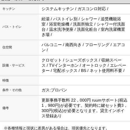
システムキッチン / ガスコンロ対応 /
キッチン
給湯 / バストイレ別 / シャワー / 追焚機能浴
室 / 浴室乾燥機 / 洗面所独立 / シャワー付洗面
バス・トイレ
台 / 温水洗浄便座 / 洗面化粧台 / 室内洗濯機置
き場 /
バルコニー / 南西向き / フローリング / エアコ
住空間
ン /
クロゼット / シューズボックス / 収納スペー
ス / TVインターホン / オートロック / エレベー
設備・サービス
ター / 宅配ボックス / BS / ネット使用料不要 /
特徴
ガス:プロパン
条件・その他
更新事務手数料 22，000円 ruumサポート(税込
1，980円)が必要です。契約時に鍵セット費3，
備考
300円(税込)が必要となります。貸主インボイ
ス登録あり
※各種情報と現状に差異がある場合は、現状優先となります。