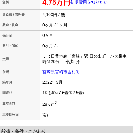
4.75万円
初期費用を知りたい
賃料
4,100円 / 無
共益費 / 管理費
0ヶ月 / 1ヶ月
敷金 / 礼金
0ヶ月
保証金
0ヶ月 / -
敷引 / 償却
ＪＲ日豊本線「宮崎」駅 日の出町 バス乗車
交通
時間20分 停歩8分
宮崎県宮崎市吉村町
住所
2022年3月
築年月
1K (洋室7.6畳/K2.5畳)
間取り
2
28.6ｍ
専有面積
南西
主要採光面
設備・条件・こだわり