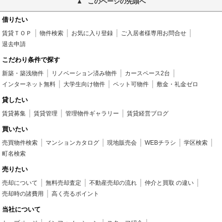
このページの先頭へ
借りたい
賃貸ＴＯＰ
物件検索
お気に入り登録
ご入居者様専用お問合せ
退去申請
こだわり条件で探す
新築・築浅物件
リノベーション済み物件
カースペース2台
インターネット無料
大学生向け物件
ペット可物件
敷金・礼金ゼロ
貸したい
賃貸募集
賃貸管理
管理物件ギャラリー
賃貸経営ブログ
買いたい
売買物件検索
マンションカタログ
現地販売会
WEBチラシ
学区検索
町名検索
売りたい
売却について
無料売却査定
不動産売却の流れ
仲介と買取 の違い
売却時の諸費用
高く売るポイント
当社について