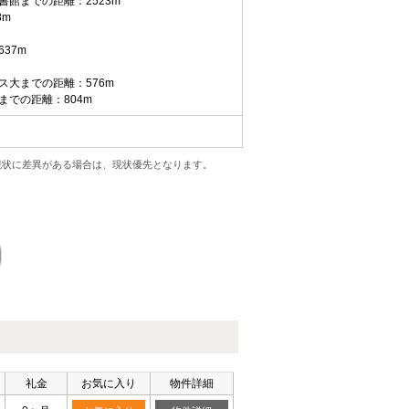
館までの距離：2523m
8m
37m
ス大までの距離：576m
での距離：804m
現状に差異がある場合は、現状優先となります。
礼金
お気に入り
物件詳細