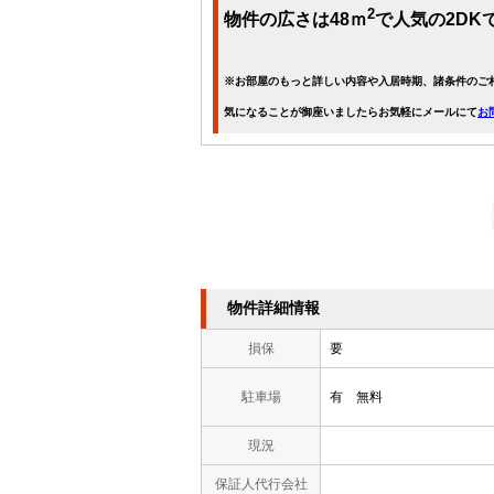
2
物件の広さは48ｍ
で人気の2DK
※お部屋のもっと詳しい内容や入居時期、諸条件のご
気になることが御座いましたらお気軽にメールにて
お
物件詳細情報
損保
要
駐車場
有 無料
現況
保証人代行会社