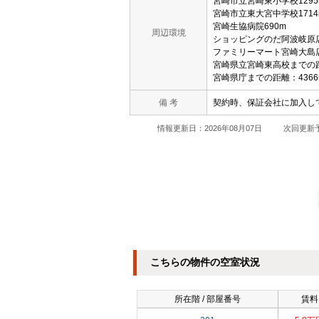
宮崎市立宮崎東小学校1295
宮崎市立東大宮中学校1714
宮崎生協病院690m
周辺環境
ショッピングのだ阿波岐原店
ファミリーマート宮崎大島店
宮崎県立宮崎東高校までの距
宮崎県庁までの距離：4366
備 考
契約時、保証会社に加入して
情報更新日：2026年08月07日
次回更新予
こちらの物件の空室状況
所在階 / 部屋番号
賃料