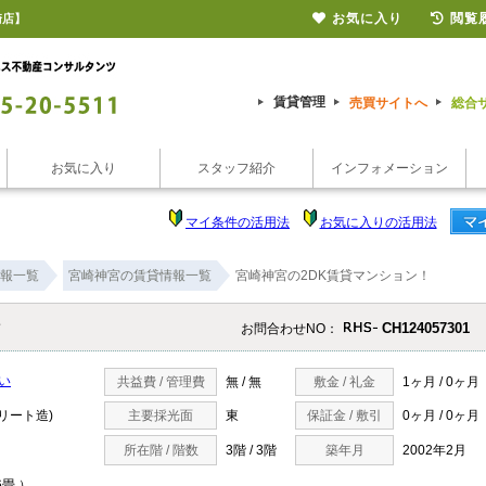
お気に入り
閲覧
崎店】
賃貸管理
売買サイトへ
総合
お気に入り
スタッフ紹介
インフォメーション
マイ条件の活用法
お気に入りの活用法
報一覧
宮崎神宮の賃貸情報一覧
宮崎神宮の2DK賃貸マンション！
ン
CH124057301
お問合わせNO：
い
共益費 / 管理費
無 / 無
敷金 / 礼金
1ヶ月 / 0ヶ月
クリート造)
主要採光面
東
保証金 / 敷引
0ヶ月 / 0ヶ月
所在階 / 階数
3階 / 3階
築年月
2002年2月
6畳 ）