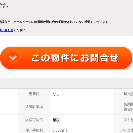
です。
相談など、ホームページには掲載が間に合わず載せきれていない情報もございます。
問い合わせ
ください。
更新料
なし
鍵交
契約
近隣駐車場
借家
入居可能日
相談
取引
仲介手数料
6.38万円
バイク