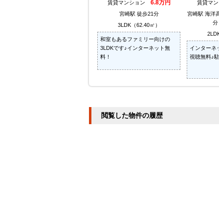
6.8万円
賃貸マンション
賃貸マ
宮崎駅 徒歩21分
宮崎駅 海洋
分
3LDK（62.40㎡）
2LD
和室もあるファミリー向けの
3LDKです♪インターネット無
インターネ
料！
視聴無料♪駐
閲覧した物件の履歴