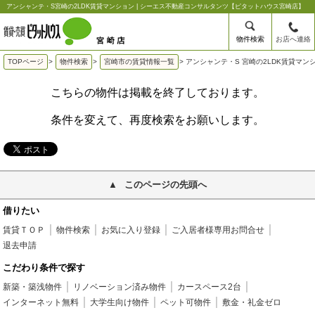
アンシャンテ・S宮崎の2LDK賃貸マンション | シーエス不動産コンサルタンツ【ピタットハウス宮崎店】
物件検索
お店へ連絡
TOPページ
>
物件検索
>
宮崎市の賃貸情報一覧
>
アンシャンテ・S 宮崎の2LDK賃貸マン
こちらの物件は掲載を終了しております。
条件を変えて、再度検索をお願いします。
このページの先頭へ
借りたい
賃貸ＴＯＰ
物件検索
お気に入り登録
ご入居者様専用お問合せ
退去申請
こだわり条件で探す
新築・築浅物件
リノベーション済み物件
カースペース2台
インターネット無料
大学生向け物件
ペット可物件
敷金・礼金ゼロ