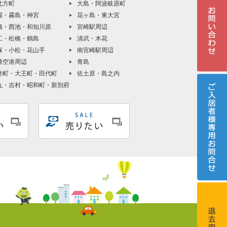
北方町
大島・阿波岐原町
園・霧島・神宮
花ヶ島・東大宮
橋・西池・和知川原
宮崎駅周辺
工・松橋・鶴島
清武・木花
塚・小松・花山手
南宮崎駅周辺
崎空港周辺
青島
妻町・大王町・田代町
佐土原・島之内
丸・吉村・昭和町・新別府