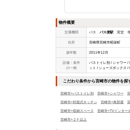
物件概要
交通機関
バス
バス便駅
宮交 寺
住所
宮崎県宮崎市昭栄町
築年数
2011年12月
設備・条件
バストイレ別 / シャワー /
の一例
ット / シューズボックス / 収
こだわり条件から宮崎市の物件を探
宮崎市+バストイレ別
宮崎市+シャワー
宮崎市+対面式キッチン
宮崎市+角部屋
宮崎市+収納スペース
宮崎市+TVインター
宮崎市+２Ｆ以上