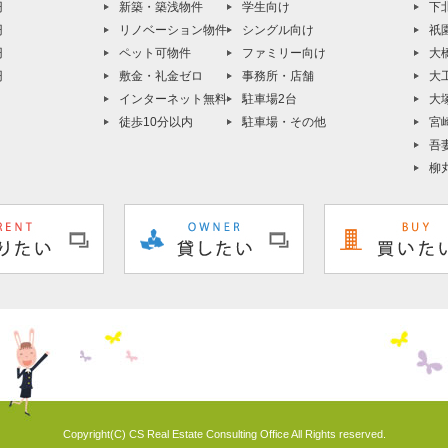
円
新築・築浅物件
学生向け
下
円
リノベーション物件
シングル向け
祇
円
ペット可物件
ファミリー向け
大
円
敷金・礼金ゼロ
事務所・店舗
大
インターネット無料
駐車場2台
大
徒歩10分以内
駐車場・その他
宮
吾
柳
Copyright(C) CS Real Estate Consulting Office All Rights reserved.