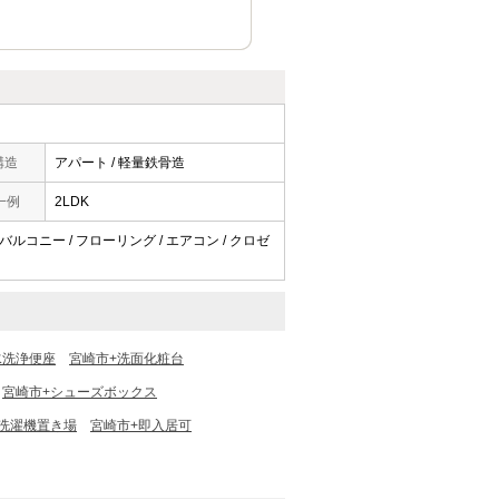
構造
アパート / 軽量鉄骨造
一例
2LDK
 バルコニー / フローリング / エアコン / クロゼ
水洗浄便座
宮崎市+洗面化粧台
宮崎市+シューズボックス
洗濯機置き場
宮崎市+即入居可