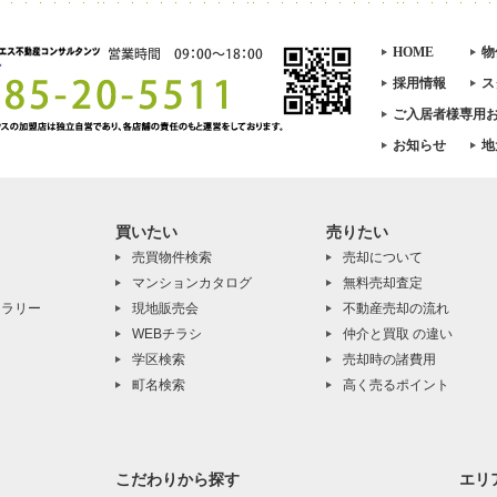
HOME
物
採用情報
ス
ご入居者様専用
お知らせ
地
買いたい
売りたい
売買物件検索
売却について
マンションカタログ
無料売却査定
ャラリー
現地販売会
不動産売却の流れ
WEBチラシ
仲介と買取 の違い
学区検索
売却時の諸費用
町名検索
高く売るポイント
こだわりから探す
エリ