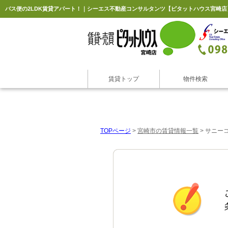
バス便の2LDK賃貸アパート！｜シーエス不動産コンサルタンツ【ピタットハウス宮崎店
賃貸トップ
物件検索
TOPページ
>
宮崎市の賃貸情報一覧
>
サニーコ