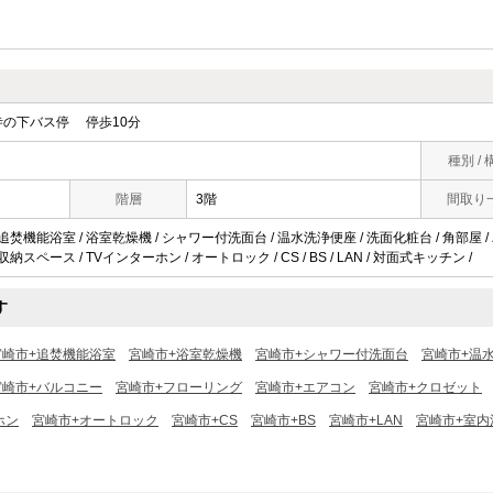
の下バス停 停歩10分
種別 / 
階層
3階
間取り
 追焚機能浴室 / 浴室乾燥機 / シャワー付洗面台 / 温水洗浄便座 / 洗面化粧台 / 角部屋 /
納スペース / TVインターホン / オートロック / CS / BS / LAN / 対面式キッチン /
す
宮崎市+追焚機能浴室
宮崎市+浴室乾燥機
宮崎市+シャワー付洗面台
宮崎市+温
宮崎市+バルコニー
宮崎市+フローリング
宮崎市+エアコン
宮崎市+クロゼット
ホン
宮崎市+オートロック
宮崎市+CS
宮崎市+BS
宮崎市+LAN
宮崎市+室内