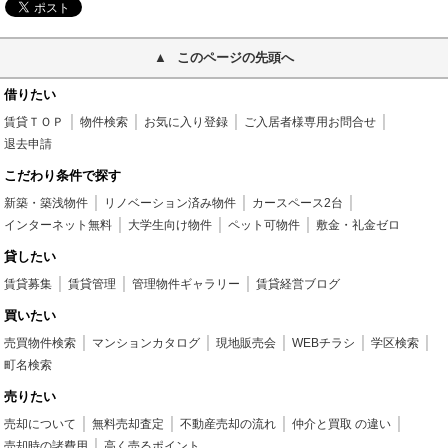
このページの先頭へ
借りたい
賃貸ＴＯＰ
物件検索
お気に入り登録
ご入居者様専用お問合せ
退去申請
こだわり条件で探す
新築・築浅物件
リノベーション済み物件
カースペース2台
インターネット無料
大学生向け物件
ペット可物件
敷金・礼金ゼロ
貸したい
賃貸募集
賃貸管理
管理物件ギャラリー
賃貸経営ブログ
買いたい
売買物件検索
マンションカタログ
現地販売会
WEBチラシ
学区検索
町名検索
売りたい
売却について
無料売却査定
不動産売却の流れ
仲介と買取 の違い
売却時の諸費用
高く売るポイント