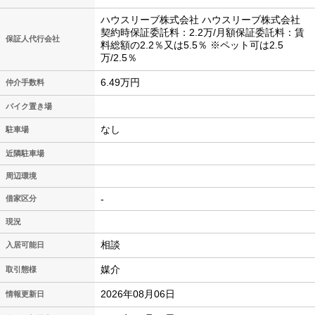
ハウスリーブ株式会社 ハウスリーブ株式会社
契約時保証委託料：2.2万/月額保証委託料：賃
保証人代行会社
料総額の2.2％又は5.5％ ※ペット可は2.5
万/2.5％
6.49万円
仲介手数料
バイク置き場
なし
駐車場
近隣駐車場
周辺環境
-
借家区分
現況
相談
入居可能日
媒介
取引態様
2026年08月06日
情報更新日