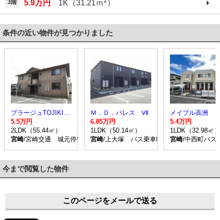
2
3階
5.9万円
1K（31.21ｍ
）
条件の近い物件が見つかりました
プラージュTOJIKI B棟
Ｍ．Ｄ．パレス Ⅶ
メイプル高洲
5.5万円
6.85万円
5.4万円
2LDK（55.44㎡）
1LDK（50.14㎡）
1LDK（32.98㎡
宮崎
/宮崎交通 城元停留所 バス乗車時間4分 停歩4分
宮崎
/上大塚 バス乗車時間25分 停歩4分
宮崎
/中西町バス
今まで閲覧した物件
このページをメールで送る