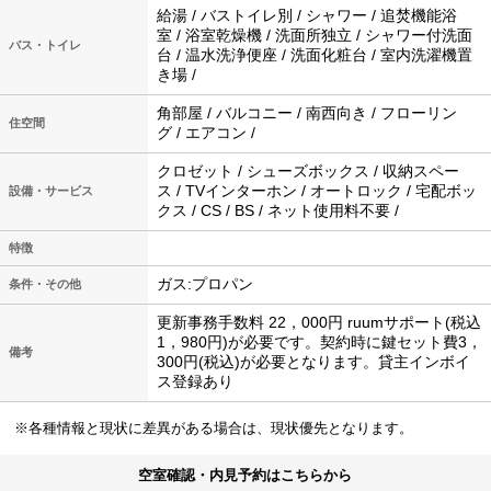
給湯 / バストイレ別 / シャワー / 追焚機能浴
室 / 浴室乾燥機 / 洗面所独立 / シャワー付洗面
バス・トイレ
台 / 温水洗浄便座 / 洗面化粧台 / 室内洗濯機置
き場 /
角部屋 / バルコニー / 南西向き / フローリン
住空間
グ / エアコン /
クロゼット / シューズボックス / 収納スペー
ス / TVインターホン / オートロック / 宅配ボッ
設備・サービス
クス / CS / BS / ネット使用料不要 /
特徴
ガス:プロパン
条件・その他
更新事務手数料 22，000円 ruumサポート(税込
1，980円)が必要です。契約時に鍵セット費3，
備考
300円(税込)が必要となります。貸主インボイ
ス登録あり
※各種情報と現状に差異がある場合は、現状優先となります。
空室確認・内見予約はこちらから