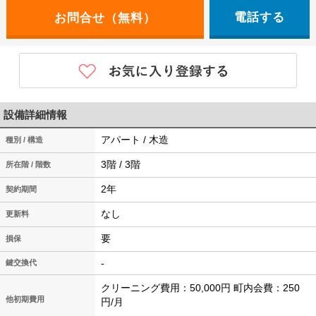
電話する
設備詳細情報
アパート / 木造
種別 / 構造
3階 / 3階
所在階 / 階数
2年
契約期間
なし
更新料
要
損保
-
鍵交換代
クリーニング費用：50,000円 町内会費：250
他初期費用
円/月