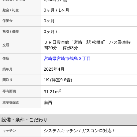
0ヶ月 / 1ヶ月
敷金 / 礼金
0ヶ月
保証金
0ヶ月 / -
敷引 / 償却
ＪＲ日豊本線「宮崎」駅 松橋町 バス乗車時
交通
間20分 停歩3分
宮崎県宮崎市鶴島３丁目
住所
2023年4月
築年月
1K (洋室9.6畳)
間取り
2
31.21ｍ
専有面積
南西
主要採光面
設備・条件・こだわり
システムキッチン / ガスコンロ対応 /
キッチン