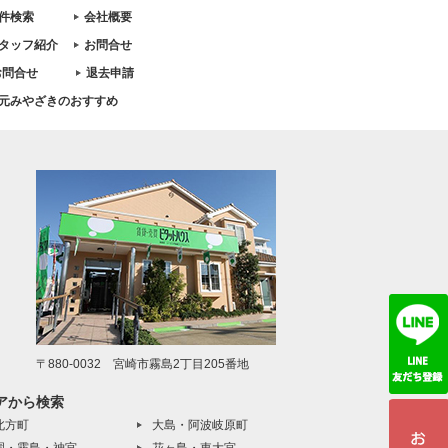
件検索
会社概要
タッフ紹介
お問合せ
お問合せ
退去申請
元みやざきのおすすめ
〒880-0032 宮崎市霧島2丁目205番地
アから検索
北方町
大島・阿波岐原町