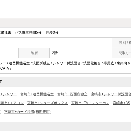
飛江田 バス乗車時間5分 停歩3分
種別 / 
階層
2階
間取り
ワー / 追焚機能浴室 / 洗面所独立 / シャワー付洗面台 / 洗面化粧台 / 専用庭 / 東南向
CATV /
す
市+シャワー
宮崎市+追焚機能浴室
宮崎市+洗面所独立
宮崎市+シャワー付洗面
宮崎市+エアコン
宮崎市+シューズボックス
宮崎市+TVインターホン
宮崎市+BS
可
宮崎市+カード決済(初期費用)