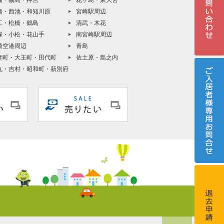
園・霧島・神宮
花ヶ島・東大宮
橋・西池・和知川原
宮崎駅周辺
工・松橋・鶴島
清武・木花
塚・小松・花山手
南宮崎駅周辺
崎空港周辺
青島
妻町・大王町・田代町
佐土原・島之内
丸・吉村・昭和町・新別府