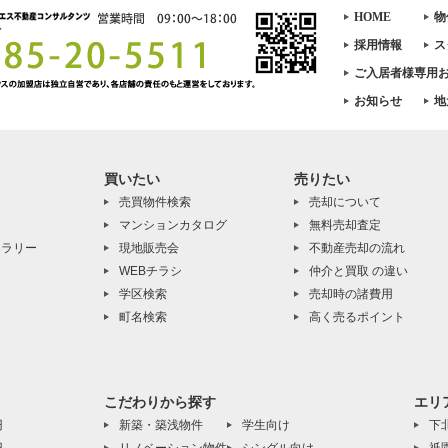
HOME
物
採用情報
ス
ご入居者様専用
お知らせ
地
買いたい
売りたい
売買物件検索
売却について
マンションカタログ
無料売却査定
ャラリー
現地販売会
不動産売却の流れ
WEBチラシ
仲介と買取 の違い
学区検索
売却時の諸費用
町名検索
高く売るポイント
こだわりから探す
エリ
円
新築・築浅物件
学生向け
下