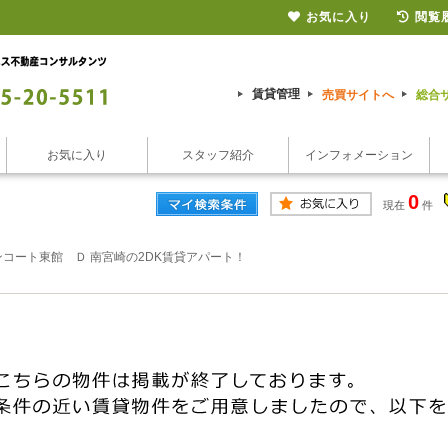
お気に入り
閲覧
】
賃貸管理
売買サイトへ
総合
お気に入り
スタッフ紹介
インフォメーション
0
現在
件
コート東館 Ｄ 南宮崎の2DK賃貸アパート！