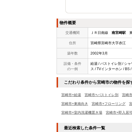
物件概要
交通機関
ＪＲ日南線
南宮崎駅
東
住所
宮崎県宮崎市大字赤江
築年数
2002年3月
設備・条件
給湯 / バストイレ別 / シャ
の一例
ス / TVインターホン / BS / 
こだわり条件から宮崎市の物件を探
宮崎市+給湯
宮崎市+バストイレ別
宮崎
宮崎市+東南向き
宮崎市+フローリング
宮崎市+室内洗濯機置き場
宮崎市+即入居
最近検索した条件一覧