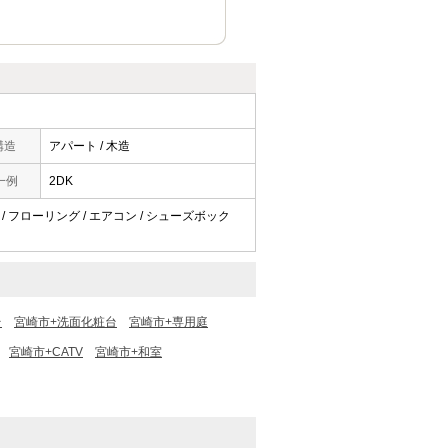
構造
アパート / 木造
一例
2DK
き / フローリング / エアコン / シューズボック
台
宮崎市+洗面化粧台
宮崎市+専用庭
宮崎市+CATV
宮崎市+和室