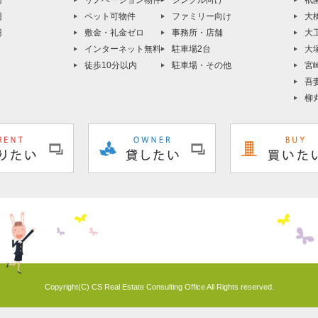
円
リノベーション物件
シングル向け
祇
円
ペット可物件
ファミリー向け
大
円
敷金・礼金ゼロ
事務所・店舗
大
インターネット無料
駐車場2台
大
徒歩10分以内
駐車場・その他
宮
吾
柳
Copyright(C) CS Real Estate Consulting Office All Rights reserved.