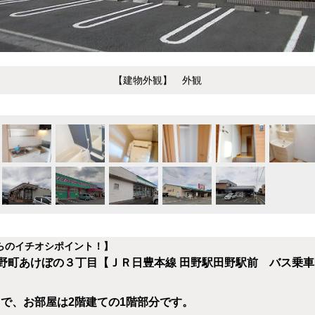
【建物外観】 外観
らのイチオシポイント！】
町あけぼの３丁目【ＪＲ日豊本線 田野駅田野駅前 バス乗車時
ートで、お部屋は2階建ての1階部分です。