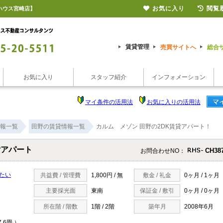
お気に入り
閲覧
ハウス宮崎店】
賃貸管理
売買サイトへ
総合
お気に入り
スタッフ紹介
インフォメーション
マイ条件の活用法
お気に入りの活用法
報一覧
田野の賃貸情報一覧
カルム メゾン 田野の2DK賃貸アパート！
貸アパート
CH38
お問合わせNO：
たい
共益費 / 管理費
1,800円 / 無
敷金 / 礼金
0ヶ月 / 1ヶ月
主要採光面
東南
保証金 / 敷引
0ヶ月 / 0ヶ月
所在階 / 階数
1階 / 2階
築年月
2008年6月
7.6畳 ）