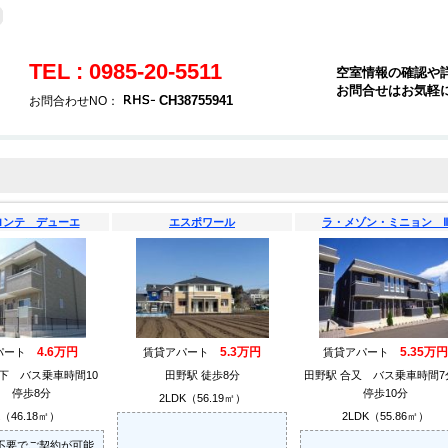
TEL : 0985-20-5511
空室情報の確認や
お問合せはお気軽
CH38755941
お問合わせNO：
ロンテ デューエ
エスポワール
ラ・メゾン・ミニョン Ⅱ
4.6万円
5.3万円
5.35万円
パート
賃貸アパート
賃貸アパート
下 バス乗車時間10
田野駅 徒歩8分
田野駅 合又 バス乗車時間
 停歩8分
停歩10分
2LDK（56.19㎡）
K（46.18㎡）
2LDK（55.86㎡）
不要でご契約が可能