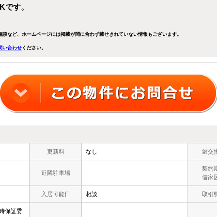
DKです。
相談など、ホームページには掲載が間に合わず載せきれていない情報もございます。
問い合わせ
ください。
更新料
なし
鍵交
契約
近隣駐車場
借家
入居可能日
相談
取引
約時保証委