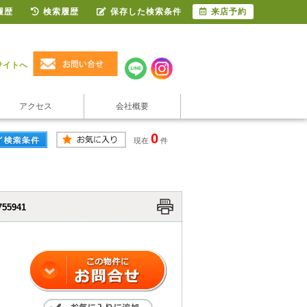
履歴
検索履歴
保存した検索条件
来店予約
サイトへ
アクセス
会社概要
0
現在
件
755941