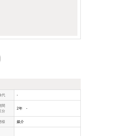
換代
-
期間
2年 -
区分
態様
媒介