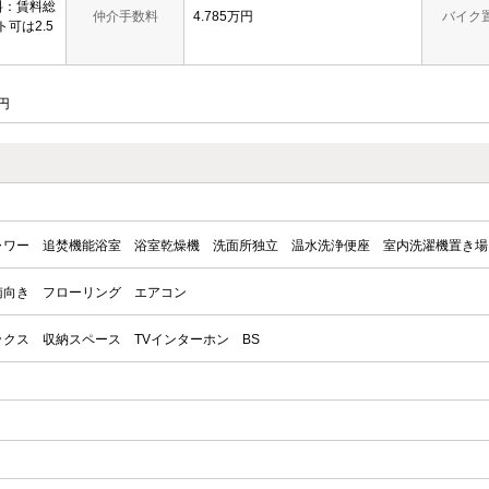
料：賃料総
仲介手数料
4.785万円
バイク
ト可は2.5
円
ャワー
追焚機能浴室
浴室乾燥機
洗面所独立
温水洗浄便座
室内洗濯機置き場
南向き
フローリング
エアコン
ックス
収納スペース
TVインターホン
BS