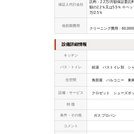
託料：2.2万/月額保証委託
保証人代行会社
額の2.2％又は5.5％ ※ペッ
万/2.5％
他初期費用
クリーニング費用：60,000
設備詳細情報
キッチン
バス・トイレ
給湯
バストイレ別
シ
住空間
角部屋
バルコニー
東
設備・サービス
クロゼット
シューズボ
特 徴
条件・その他
ガス:プロパン
コメント