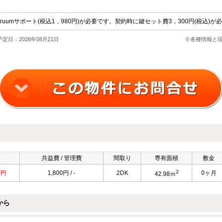
円 ruumサポート(税込1，980円)が必要です。契約時に鍵セット費3，300円(税込
定日：2026年08月21日
※各種情報と
料
共益費 / 管理費
間取り
専有面積
敷金
2
万円
1,800円 / -
2DK
0ヶ月
42.98ｍ
から