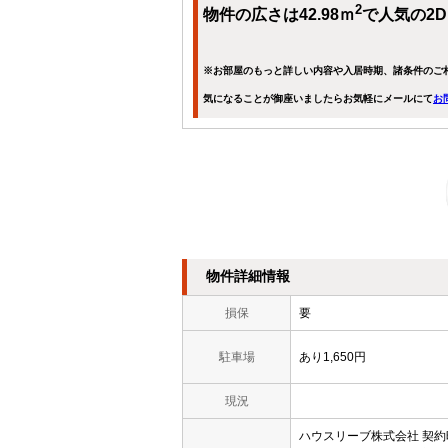
2
物件の広さは42.98ｍ
で人気の2
※お部屋のもっと詳しい内容や入居時期、諸条件のご
気になることが御座いましたらお気軽にメールにて
お
物件詳細情報
損保
要
駐車場
あり1,650円
現況
ハウスリーブ株式会社 契