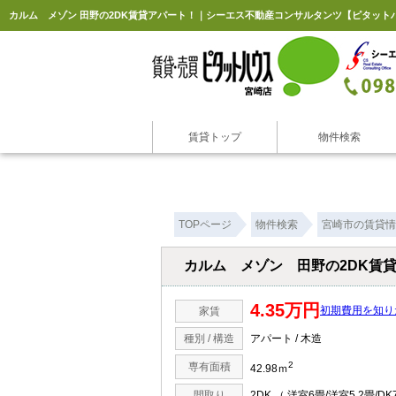
カルム メゾン 田野の2DK賃貸アパート！｜シーエス不動産コンサルタンツ【ピタット
賃貸トップ
物件検索
TOPページ
物件検索
宮崎市の賃貸情
カルム メゾン 田野の2DK賃
4.35万円
初期費用を知り
家賃
種別 / 構造
アパート / 木造
2
専有面積
42.98ｍ
間取り
2DK （ 洋室6畳/洋室5.2畳/DK