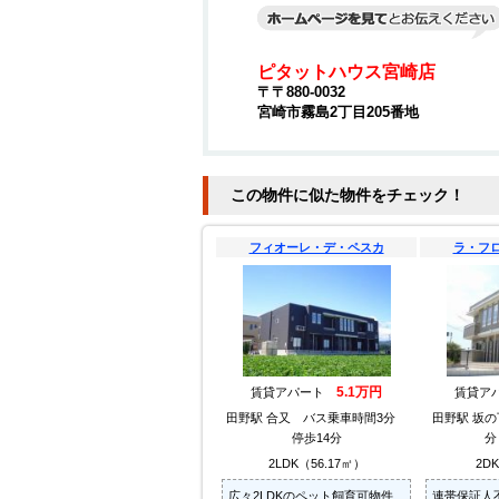
ピタットハウス宮崎店
〒〒880-0032
宮崎市霧島2丁目205番地
この物件に似た物件をチェック！
フィオーレ・デ・ペスカ
ラ・フ
5.1万円
賃貸アパート
賃貸ア
田野駅 合又 バス乗車時間3分
田野駅 坂の
停歩14分
分
2LDK（56.17㎡）
2D
広々2LDKのペット飼育可物件
連帯保証人