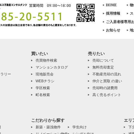
HOME
物
採用情報
ス
ご入居者様専用
お知らせ
地
買いたい
売りたい
売買物件検索
売却について
マンションカタログ
無料売却査定
ャラリー
現地販売会
不動産売却の流れ
WEBチラシ
仲介と買取 の違い
学区検索
売却時の諸費用
町名検索
高く売るポイント
こだわりから探す
エリ
円
新築・築浅物件
学生向け
下