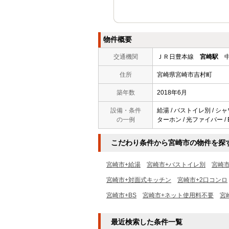
物件概要
交通機関
ＪＲ日豊本線
宮崎駅
中
住所
宮崎県宮崎市吉村町
築年数
2018年6月
設備・条件
給湯 / バストイレ別 / シャ
の一例
ターホン / 光ファイバー / 
こだわり条件から宮崎市の物件を探
宮崎市+給湯
宮崎市+バストイレ別
宮崎
宮崎市+対面式キッチン
宮崎市+2口コンロ
宮崎市+BS
宮崎市+ネット使用料不要
宮
最近検索した条件一覧