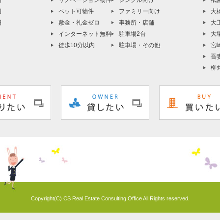
円
リノベーション物件
シングル向け
祇
円
ペット可物件
ファミリー向け
大
円
敷金・礼金ゼロ
事務所・店舗
大
インターネット無料
駐車場2台
大
徒歩10分以内
駐車場・その他
宮
吾
柳
Copyright(C) CS Real Estate Consulting Office All Rights reserved.