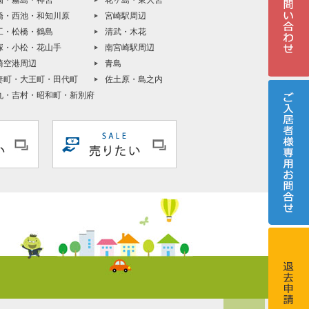
園・霧島・神宮
花ヶ島・東大宮
橋・西池・和知川原
宮崎駅周辺
工・松橋・鶴島
清武・木花
塚・小松・花山手
南宮崎駅周辺
崎空港周辺
青島
妻町・大王町・田代町
佐土原・島之内
丸・吉村・昭和町・新別府