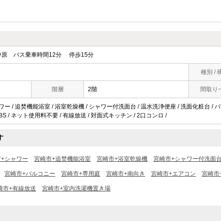
原 バス乗車時間12分 停歩15分
種別 / 
階層
2階
間取り
ワー / 追焚機能浴室 / 浴室乾燥機 / シャワー付洗面台 / 温水洗浄便座 / 洗面化粧台 / バル
BS / ネット使用料不要 / 有線放送 / 対面式キッチン / 2口コンロ /
す
市+シャワー
宮崎市+追焚機能浴室
宮崎市+浴室乾燥機
宮崎市+シャワー付洗面
宮崎市+バルコニー
宮崎市+専用庭
宮崎市+南向き
宮崎市+エアコン
宮崎市
崎市+有線放送
宮崎市+室内洗濯機置き場