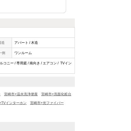
構造
アパート / 木造
一例
ワンルーム
コニー / 専用庭 / 南向き / エアコン / TVイン
台
宮崎市+温水洗浄便座
宮崎市+洗面化粧台
+TVインターホン
宮崎市+光ファイバー