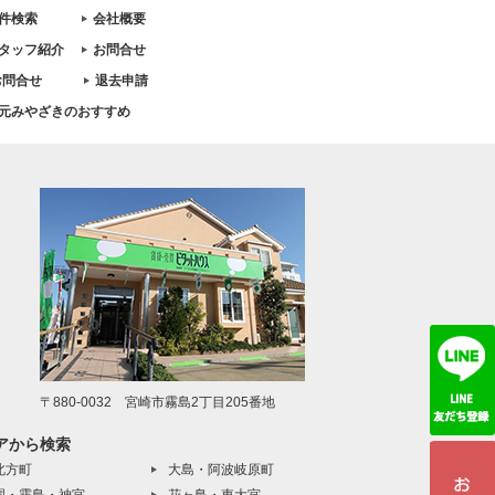
件検索
会社概要
タッフ紹介
お問合せ
お問合せ
退去申請
元みやざきのおすすめ
〒880-0032 宮崎市霧島2丁目205番地
アから検索
北方町
大島・阿波岐原町