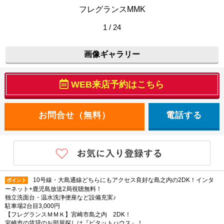
フレグランスMMK
1 / 24
画像ギャラリー
WEB来店予約はこちら
電話する
10号線・大島通線どちらにもアクセス良好な島之内の2DK！インタ
ポイント
ーネット+鹿児島放送2局視聴無料！
独立洗面台・温水洗浄便座など設備充実♪
駐車場2台目3,000円
【フレグランスＭＭＫ】宮崎市島之内 2DK！
宮崎市の賃貸のお部屋探しは『ピタットハウス』！