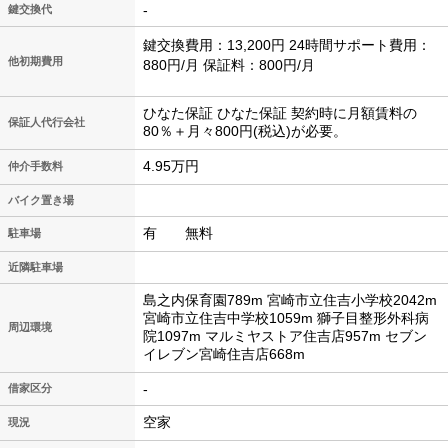
-
鍵交換代
鍵交換費用：13,200円 24時間サポート費用：
他初期費用
880円/月 保証料：800円/月
ひなた保証 ひなた保証 契約時に月額賃料の
保証人代行会社
80％＋月々800円(税込)が必要。
4.95万円
仲介手数料
バイク置き場
有 無料
駐車場
近隣駐車場
島之内保育園789m 宮崎市立住吉小学校2042m
宮崎市立住吉中学校1059m 獅子目整形外科病
周辺環境
院1097m マルミヤストア住吉店957m セブン
イレブン宮崎住吉店668m
-
借家区分
空家
現況