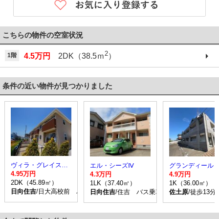
こちらの物件の空室状況
2
1階
4.5万円
2DK（38.5ｍ
）
条件の近い物件が見つかりました
ヴィラ・グレイスフル Ｂ
エル・シーズⅣ
グランディール
4.95万円
4.3万円
4.9万円
2DK（45.89㎡）
1LK（37.40㎡）
1K（36.00㎡）
日向住吉
/日大高校前 バス乗車時間11分 停歩2分
日向住吉
/住吉 バス乗車時間10分 停歩6分
佐土原
/徒歩13分