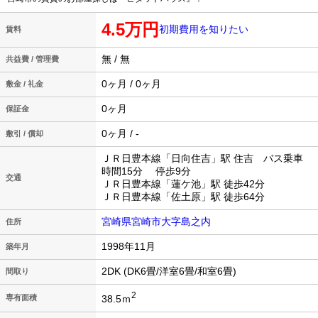
4.5万円
初期費用を知りたい
賃料
無 / 無
共益費 / 管理費
0ヶ月 / 0ヶ月
敷金 / 礼金
0ヶ月
保証金
0ヶ月 / -
敷引 / 償却
ＪＲ日豊本線「日向住吉」駅 住吉 バス乗車
時間15分 停歩9分
交通
ＪＲ日豊本線「蓮ケ池」駅 徒歩42分
ＪＲ日豊本線「佐土原」駅 徒歩64分
宮崎県宮崎市大字島之内
住所
1998年11月
築年月
2DK (DK6畳/洋室6畳/和室6畳)
間取り
2
38.5ｍ
専有面積