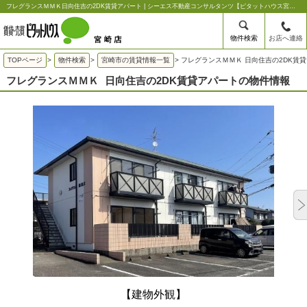
フレグランスＭＭＫ日向住吉の2DK賃貸アパート | シーエス不動産コンサルタンツ【ピタットハウス宮崎店】
物件検索
お店へ連絡
TOPページ
>
物件検索
>
宮崎市の賃貸情報一覧
>
フレグランスＭＭＫ 日向住吉の2DK賃
フレグランスＭＭＫ
日向住吉の2DK賃貸アパートの物件情報
【建物外観】