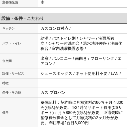
南
主要採光面
設備・条件・こだわり
ガスコンロ対応 /
キッチン
給湯 / バストイレ別 / シャワー / 洗面所独
立 / シャワー付洗面台 / 温水洗浄便座 / 洗面化
バス・トイレ
粧台 / 室内洗濯機置き場 /
出窓 / バルコニー / 南向き / フローリング / エ
住空間
アコン /
シューズボックス / ネット使用料不要 / LAN /
設備・サービス
特徴
ガス:プロパン
条件・その他
※保証料：契約時に月額賃料の80％＋月々800
円(税込)が必要。※24時間サポート費用(CSサ
ポート)：月々880円(税込)が必要。※退去時に
備考
補修費分担金として月額賃料の2ヶ月分が必
要。※駐車場2台目3,000円