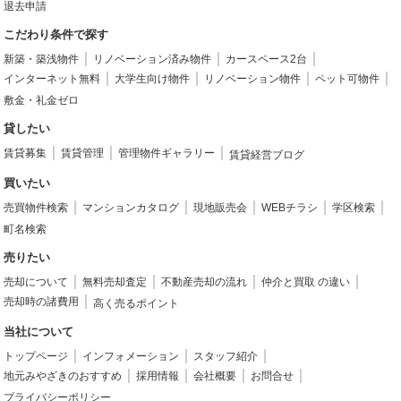
退去申請
こだわり条件で探す
新築・築浅物件
リノベーション済み物件
カースペース2台
インターネット無料
大学生向け物件
リノベーション物件
ペット可物件
敷金・礼金ゼロ
貸したい
賃貸募集
賃貸管理
管理物件ギャラリー
賃貸経営ブログ
買いたい
売買物件検索
マンションカタログ
現地販売会
WEBチラシ
学区検索
町名検索
売りたい
売却について
無料売却査定
不動産売却の流れ
仲介と買取 の違い
売却時の諸費用
高く売るポイント
当社について
トップページ
インフォメーション
スタッフ紹介
地元みやざきのおすすめ
採用情報
会社概要
お問合せ
プライバシーポリシー