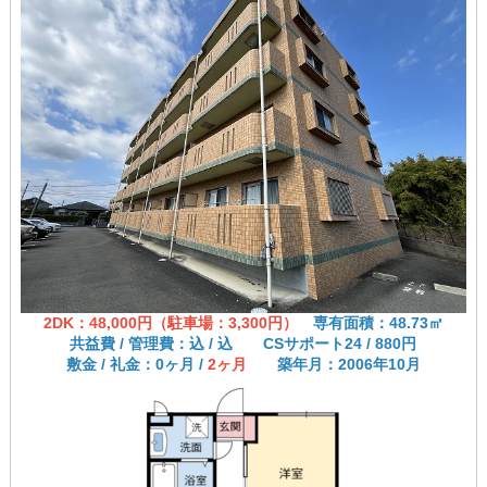
2DK：48,000円（駐車場：3,300円）
専有面積：48.73㎡
共益費 / 管理費：込 / 込 CSサポート24 / 880円
敷金 / 礼金：0ヶ月 /
2ヶ月
築年月：2006年10月