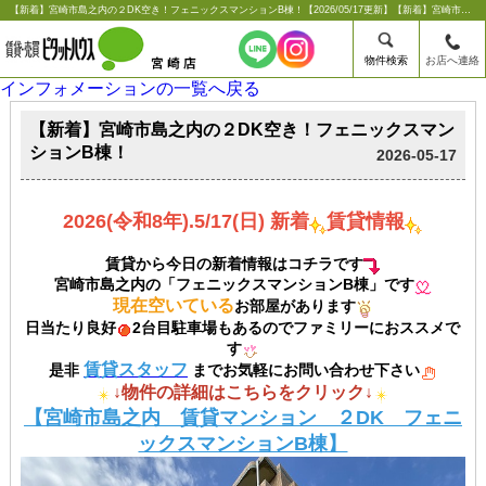
【新着】宮崎市島之内の２DK空き！フェニックスマンションB棟！【2026/05/17更新】【新着】宮崎市島之内の２DK空き！フェニックスマンションB棟！ |宮崎市の賃貸のことならシーエス不動産コンサルタンツ【ピタットハウス宮崎店】
物件検索
お店へ連絡
インフォメーションの一覧へ戻る
【新着】宮崎市島之内の２DK空き！フェニックスマン
ションB棟！
2026-05-17
2026(令和8年).5/17(日) 新着
賃貸情報
賃貸から今日の新着情報はコチラです
宮崎市島之内の「フェニックスマンションB棟」です
現在空いている
お部屋があります
日当たり良好
2台目駐車場もあるのでファミリーにおススメで
す
賃貸スタッフ
是非
までお気軽にお問い合わせ下さい
↓物件の詳細はこちらをクリック↓
【宮崎市島之内 賃貸マンション ２DK フェニ
ックスマンションB棟】