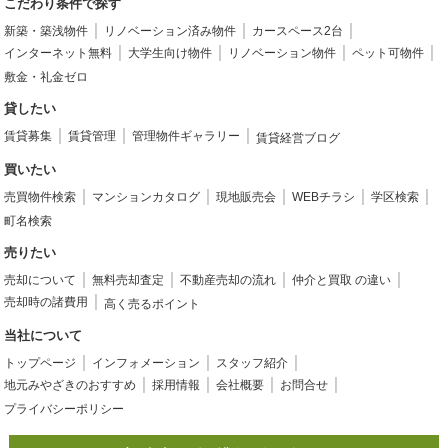
こだわり条件で探す
新築・築浅物件
リノベーション済み物件
カースペース2台
インターネット無料
大学生向け物件
リノベーション物件
ペット可物件
敷金・礼金ゼロ
貸したい
賃貸募集
賃貸管理
管理物件ギャラリー
賃貸経営ブログ
買いたい
売買物件検索
マンションカタログ
現地販売会
WEBチラシ
学区検索
町名検索
売りたい
売却について
無料売却査定
不動産売却の流れ
仲介と買取 の違い
売却時の諸費用
高く売るポイント
当社について
トップページ
インフォメーション
スタッフ紹介
地元みやざきのおすすめ
採用情報
会社概要
お問合せ
プライバシーポリシー