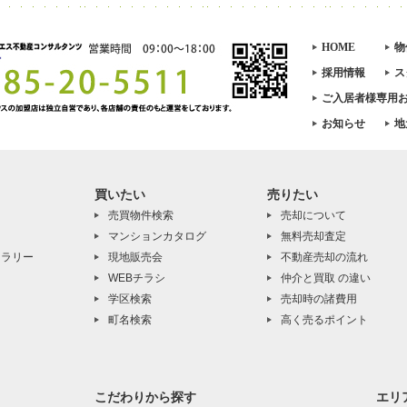
HOME
物
採用情報
ス
ご入居者様専用
お知らせ
地
買いたい
売りたい
売買物件検索
売却について
マンションカタログ
無料売却査定
ャラリー
現地販売会
不動産売却の流れ
WEBチラシ
仲介と買取 の違い
学区検索
売却時の諸費用
町名検索
高く売るポイント
こだわりから探す
エリ