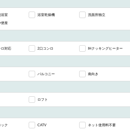
能浴室
浴室乾燥機
洗面所独立
浄便座
ンロ対応
2口コンロ
IHクッキングヒーター
バルコニー
南向き
ロフト
ロック
CATV
ネット使用料不要