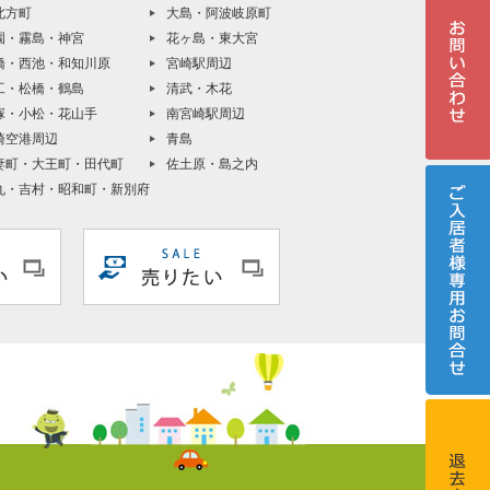
北方町
大島・阿波岐原町
園・霧島・神宮
花ヶ島・東大宮
橋・西池・和知川原
宮崎駅周辺
工・松橋・鶴島
清武・木花
塚・小松・花山手
南宮崎駅周辺
崎空港周辺
青島
妻町・大王町・田代町
佐土原・島之内
丸・吉村・昭和町・新別府