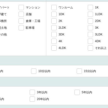
アパート
マンション
ワンルーム
1K
戸建て
店舗
1DK
1LDK
事務所
倉庫・工場
2K
2DK
貸土地
駐車場
2LDK
3K
その他
3DK
3LDK
4K
4DK
4LDK
それ以上
以内
10分以内
15分以内
3年以内
5年以内
以内
20年以内