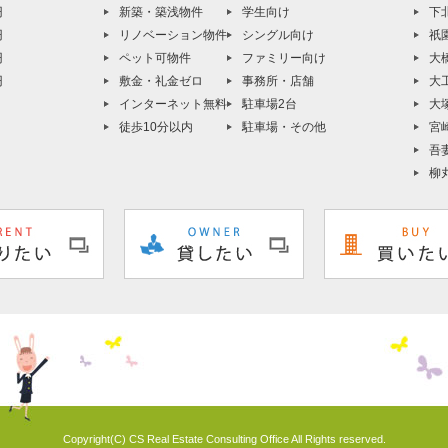
円
新築・築浅物件
学生向け
下
円
リノベーション物件
シングル向け
祇
円
ペット可物件
ファミリー向け
大
円
敷金・礼金ゼロ
事務所・店舗
大
インターネット無料
駐車場2台
大
徒歩10分以内
駐車場・その他
宮
吾
柳
Copyright(C) CS Real Estate Consulting Office All Rights reserved.