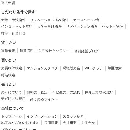
退去申請
こだわり条件で探す
新築・築浅物件
リノベーション済み物件
カースペース2台
インターネット無料
大学生向け物件
リノベーション物件
ペット可物件
敷金・礼金ゼロ
貸したい
賃貸募集
賃貸管理
管理物件ギャラリー
賃貸経営ブログ
買いたい
売買物件検索
マンションカタログ
現地販売会
WEBチラシ
学区検索
町名検索
売りたい
売却について
無料売却査定
不動産売却の流れ
仲介と買取 の違い
売却時の諸費用
高く売るポイント
当社について
トップページ
インフォメーション
スタッフ紹介
地元みやざきのおすすめ
採用情報
会社概要
お問合せ
プライバシーポリシー