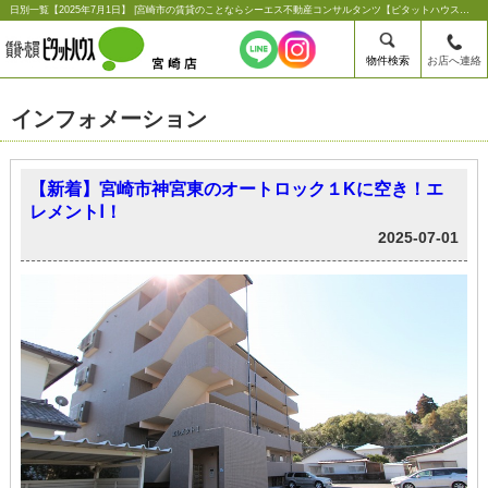
日別一覧【2025年7月1日】 |宮崎市の賃貸のことならシーエス不動産コンサルタンツ【ピタットハウス宮崎店】
物件検索
お店へ連絡
インフォメーション
【新着】宮崎市神宮東のオートロック１Kに空き！エ
レメントⅠ！
2025-07-01